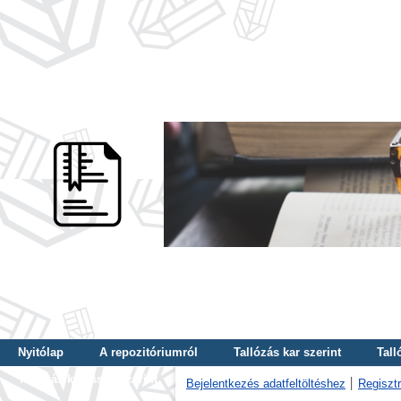
Nyitólap
A repozitóriumról
Tallózás kar szerint
Tall
Tallózás kulcsszó szerint
Bejelentkezés adatfeltöltéshez
Regisztr