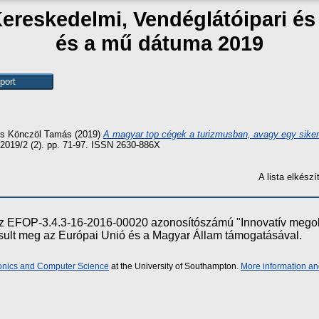
Kereskedelmi, Vendéglátóipari é
és a mű dátuma 2019
s
Könczöl Tamás
(2019)
A magyar top cégek a turizmusban, avagy egy siker
, 2019/2 (2). pp. 71-97. ISSN 2630-886X
A lista elkés
e az EFOP-3.4.3-16-2016-00020 azonosítószámú "Innovatív meg
ósult meg az Európai Unió és a Magyar Állam támogatásával.
ronics and Computer Science
at the University of Southampton.
More information an