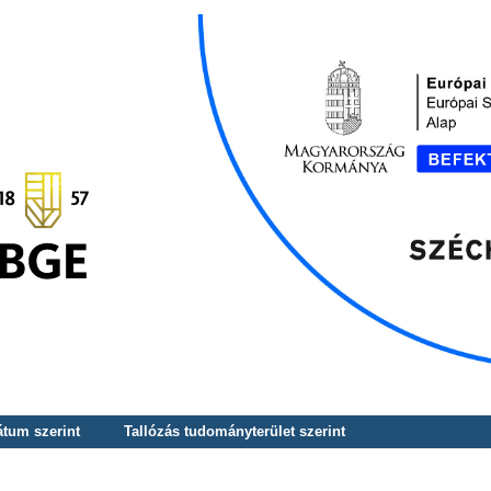
átum szerint
Tallózás tudományterület szerint