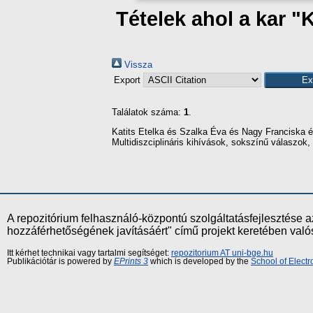
Tételek ahol a kar "
Vissza
Export
Találatok száma:
1
.
Katits Etelka
és
Szalka Éva
és
Nagy Franciska
é
Multidiszciplináris kihívások, sokszínű válaszok
A repozitórium felhasználó-központú szolgáltatásfejlesztés
hozzáférhetőségének javításáért" című projekt keretében val
Itt kérhet technikai vagy tartalmi segítséget:
repozitorium AT uni-bge.hu
Publikációtár is powered by
EPrints 3
which is developed by the
School of Elect