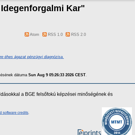
s Idegenforgalmi Kar"
Atom
RSS 1.0
RSS 2.0
re éhes ágazat pénzügyi diagnózisa.
zítésének dátuma
Sun Aug 9 05:26:33 2026 CEST
.
oldásokkal a BGE felsőfokú képzései minőségének és
d software credits
.