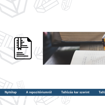
Nyitólap
A repozitóriumról
Tallózás kar szerint
Tall
Tallózás dátum szerint
Tallózás tudományterület szerint