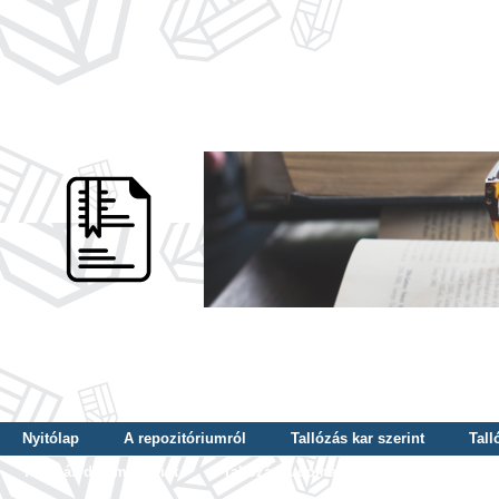
Nyitólap
A repozitóriumról
Tallózás kar szerint
Tall
Tallózás dátum szerint
Tallózás tudományterület szerint