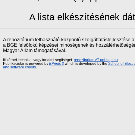
A lista elkészítésének d
A repozitórium felhasználó-központú szolgáltatásfejlesztés
a BGE felsőfokú képzései minőségének és hozzáférhetőségének
Magyar Állam támogatásával.
Itt kérhet technikai vagy tartalmi segítséget:
repozitorium AT uni-bge.hu
Publikációtár is powered by
EPrints 3
which is developed by the
School of Elect
and software credits
.