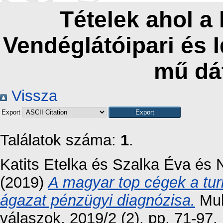
Tételek ahol a
Vendéglátóipari és 
mű dá
Vissza
Export
Találatok száma:
1
.
Katits Etelka
és
Szalka Éva
és
(2019)
A magyar top cégek a tur
ágazat pénzügyi diagnózisa.
Mult
válaszok, 2019/2 (2). pp. 71-97