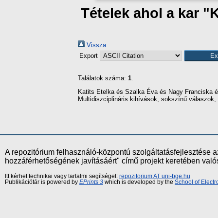
Tételek ahol a kar "
Vissza
Export
Találatok száma:
1
.
Katits Etelka
és
Szalka Éva
és
Nagy Franciska
é
Multidiszciplináris kihívások, sokszínű válaszok
A repozitórium felhasználó-központú szolgáltatásfejlesztés
hozzáférhetőségének javításáért" című projekt keretében val
Itt kérhet technikai vagy tartalmi segítséget:
repozitorium AT uni-bge.hu
Publikációtár is powered by
EPrints 3
which is developed by the
School of Elect