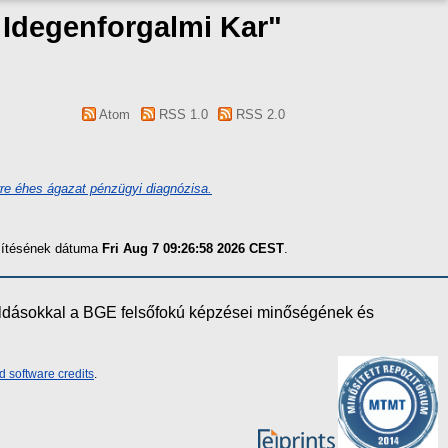
s Idegenforgalmi Kar"
Atom
RSS 1.0
RSS 2.0
re éhes ágazat pénzügyi diagnózisa.
szítésének dátuma
Fri Aug 7 09:26:58 2026 CEST
.
oldásokkal a BGE felsőfokú képzései minőségének és
d software credits
.