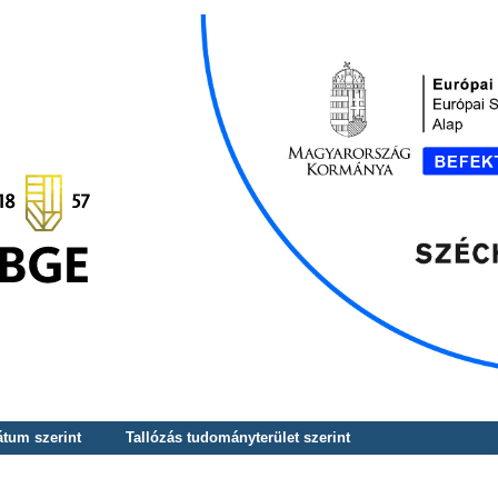
átum szerint
Tallózás tudományterület szerint