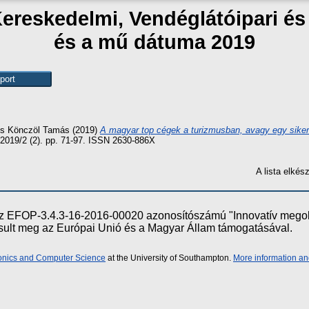
Kereskedelmi, Vendéglátóipari é
és a mű dátuma 2019
s
Könczöl Tamás
(2019)
A magyar top cégek a turizmusban, avagy egy siker
, 2019/2 (2). pp. 71-97. ISSN 2630-886X
A lista elké
e az EFOP-3.4.3-16-2016-00020 azonosítószámú "Innovatív meg
ósult meg az Európai Unió és a Magyar Állam támogatásával.
ronics and Computer Science
at the University of Southampton.
More information an