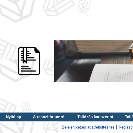
Nyitólap
A repozitóriumról
Tallózás kar szerint
Tall
Tallózás kulcsszó szerint
Bejelentkezés adatfeltöltéshez
Regisztr