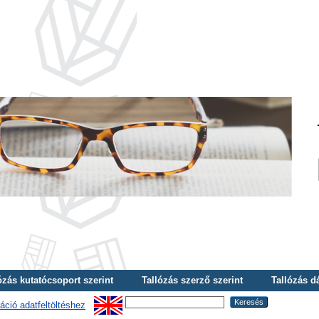
ózás kutatócsoport szerint
Tallózás szerző szerint
Tallózás d
áció adatfeltöltéshez