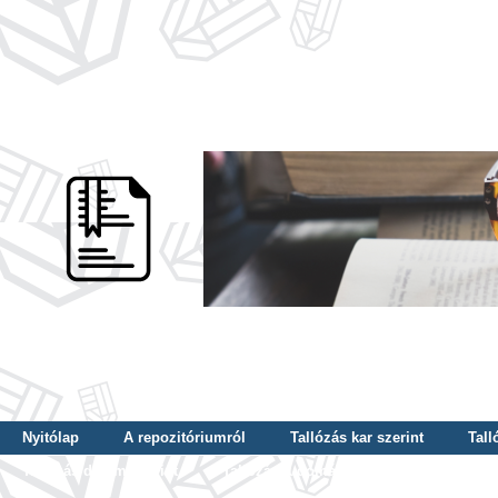
Nyitólap
A repozitóriumról
Tallózás kar szerint
Tall
Tallózás dátum szerint
Tallózás tudományterület szerint