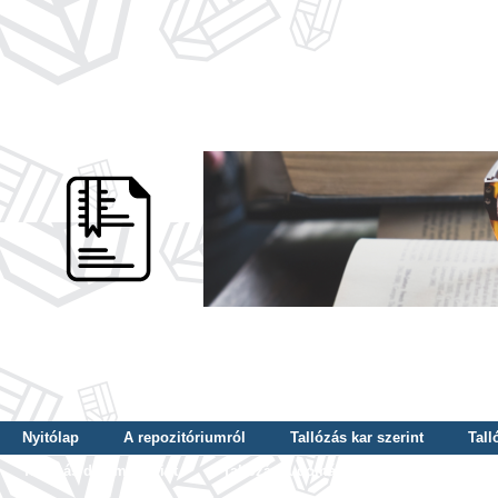
Nyitólap
A repozitóriumról
Tallózás kar szerint
Tall
Tallózás dátum szerint
Tallózás tudományterület szerint