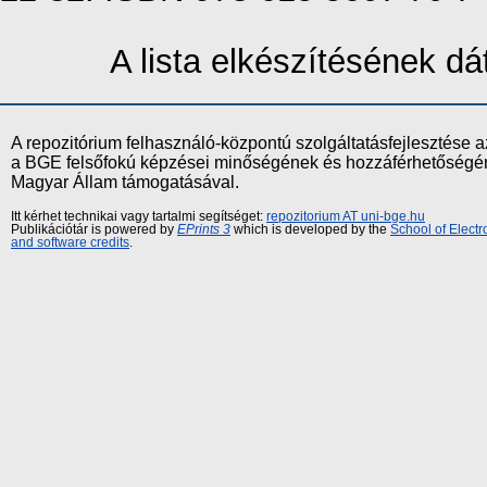
A lista elkészítésének 
A repozitórium felhasználó-központú szolgáltatásfejlesztés
a BGE felsőfokú képzései minőségének és hozzáférhetőségének
Magyar Állam támogatásával.
Itt kérhet technikai vagy tartalmi segítséget:
repozitorium AT uni-bge.hu
Publikációtár is powered by
EPrints 3
which is developed by the
School of Elect
and software credits
.