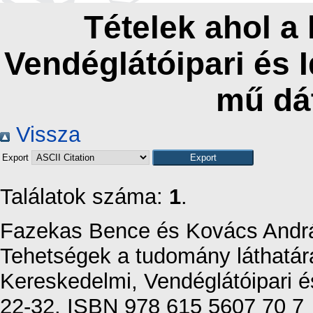
Tételek ahol a
Vendéglátóipari és 
mű dá
Vissza
Export
Találatok száma:
1
.
Fazekas Bence
és
Kovács Andr
Tehetségek a tudomány láthatá
Kereskedelmi, Vendéglátóipari é
22-32. ISBN 978 615 5607 70 7