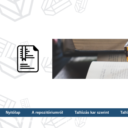
Nyitólap
A repozitóriumról
Tallózás kar szerint
Tall
Tallózás dátum szerint
Tallózás tudományterület szerint