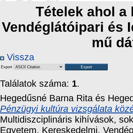
Tételek ahol a
Vendéglátóipari és 
mű dá
Vissza
Export
Találatok száma:
1
.
Hegedűsné Barna Rita
és
Heged
Pénzügyi kultúra vizsgálata köz
Multidiszciplináris kihívások, 
Egyetem, Kereskedelmi, Vendéglá