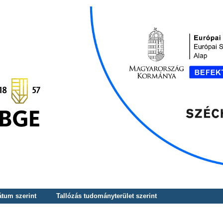
átum szerint
Tallózás tudományterület szerint