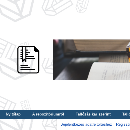
Nyitólap
A repozitóriumról
Tallózás kar szerint
Tall
Tallózás kulcsszó szerint
Bejelentkezés adatfeltöltéshez
Regisztr