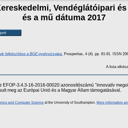
Kereskedelmi, Vendéglátóipari é
és a mű dátuma 2017
ok felkészítése a BGE-nyelvvizsgára.
Prosperitas, 4 (4). pp. 81-91. ISSN 2
A lista elké
e az EFOP-3.4.3-16-2016-00020 azonosítószámú "Innovatív meg
ósult meg az Európai Unió és a Magyar Állam támogatásával.
ronics and Computer Science
at the University of Southampton.
More information an