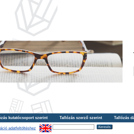
ózás kutatócsoport szerint
Tallózás szerző szerint
Tallózás d
áció adatfeltöltéshez