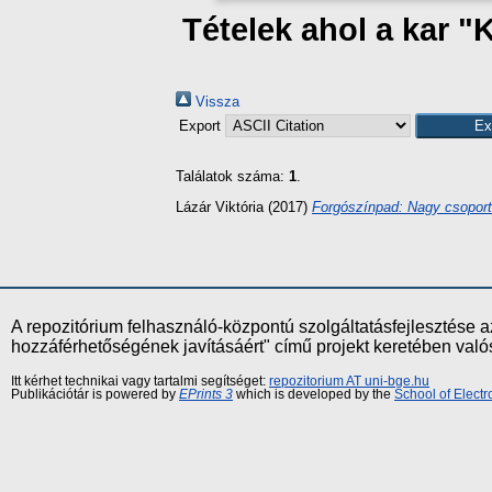
Tételek ahol a kar "
Vissza
Export
Találatok száma:
1
.
Lázár Viktória
(2017)
Forgószínpad: Nagy csoport
A repozitórium felhasználó-központú szolgáltatásfejlesztés
hozzáférhetőségének javításáért" című projekt keretében val
Itt kérhet technikai vagy tartalmi segítséget:
repozitorium AT uni-bge.hu
Publikációtár is powered by
EPrints 3
which is developed by the
School of Elect