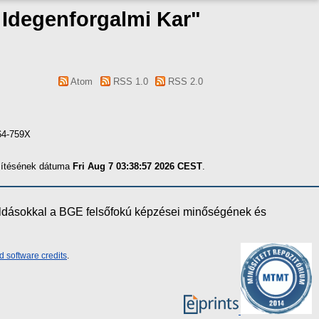
s Idegenforgalmi Kar"
Atom
RSS 1.0
RSS 2.0
064-759X
szítésének dátuma
Fri Aug 7 03:38:57 2026 CEST
.
oldásokkal a BGE felsőfokú képzései minőségének és
d software credits
.