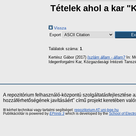
Tételek ahol a kar "
Vissza
Export
Találatok száma:
1
.
Kertész Gábor
(2017)
Iszlám állam - állam?
In: M
Idegenforgalmi Kar, Közgazdasági Intézeti Tans
A repozitórium felhasználó-központú szolgáltatásfejlesztés
hozzáférhetőségének javításáért" című projekt keretében val
Itt kérhet technikai vagy tartalmi segítséget:
repozitorium AT uni-bge.hu
Publikációtár is powered by
EPrints 3
which is developed by the
School of Elect