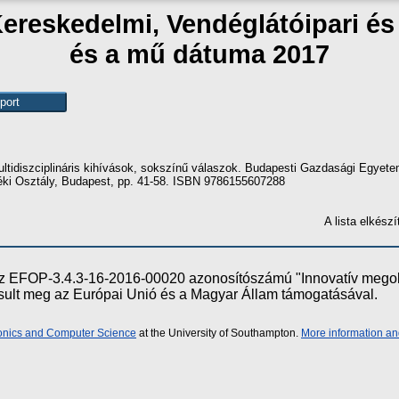
Kereskedelmi, Vendéglátóipari é
és a mű dátuma 2017
ultidiszciplináris kihívások, sokszínű válaszok. Budapesti Gazdasági Egyete
zéki Osztály, Budapest, pp. 41-58. ISBN 9786155607288
A lista elkés
e az EFOP-3.4.3-16-2016-00020 azonosítószámú "Innovatív meg
ósult meg az Európai Unió és a Magyar Állam támogatásával.
ronics and Computer Science
at the University of Southampton.
More information an