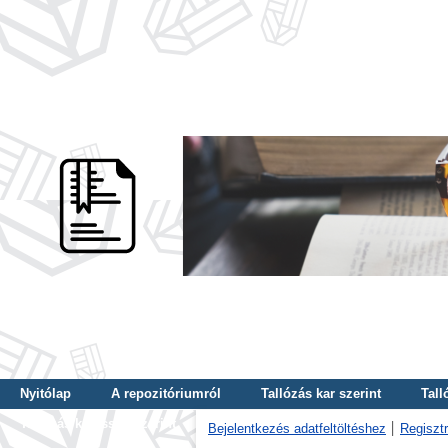
Nyitólap
A repozitóriumról
Tallózás kar szerint
Tall
Tallózás kulcsszó szerint
Bejelentkezés adatfeltöltéshez
Regisztr