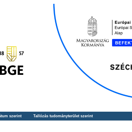
átum szerint
Tallózás tudományterület szerint