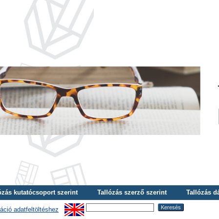
ózás kutatócsoport szerint
Tallózás szerző szerint
Tallózás d
áció adatfeltöltéshez