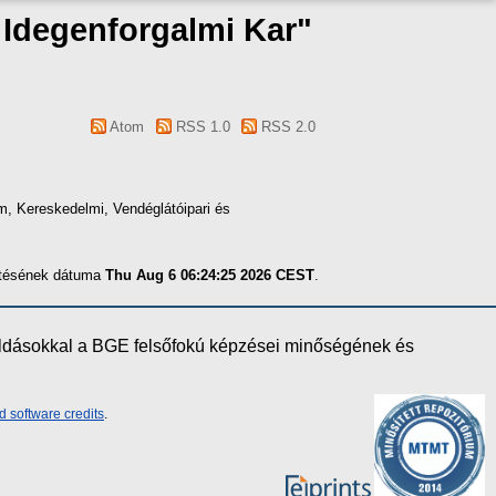
s Idegenforgalmi Kar"
Atom
RSS 1.0
RSS 2.0
m, Kereskedelmi, Vendéglátóipari és
zítésének dátuma
Thu Aug 6 06:24:25 2026 CEST
.
oldásokkal a BGE felsőfokú képzései minőségének és
d software credits
.