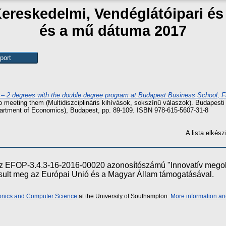
Kereskedelmi, Vendéglátóipari é
és a mű dátuma 2017
– 2 degrees with the double degree program at Budapest Business School, F
 to meeting them (Multidiszciplináris kihívások, sokszínű válaszok). Budape
artment of Economics), Budapest, pp. 89-109. ISBN 978-615-5607-31-8
A lista elké
e az EFOP-3.4.3-16-2016-00020 azonosítószámú "Innovatív meg
ósult meg az Európai Unió és a Magyar Állam támogatásával.
ronics and Computer Science
at the University of Southampton.
More information an