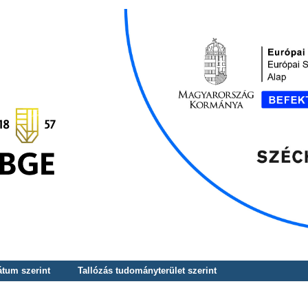
átum szerint
Tallózás tudományterület szerint