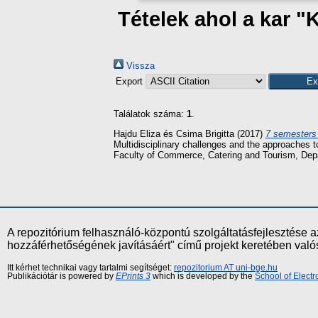
Tételek ahol a kar "
Vissza
Export
Találatok száma:
1
.
Hajdu Eliza
és
Csima Brigitta
(2017)
7 semesters 
Multidisciplinary challenges and the approaches
Faculty of Commerce, Catering and Tourism, Dep
A repozitórium felhasználó-központú szolgáltatásfejlesztés
hozzáférhetőségének javításáért" című projekt keretében val
Itt kérhet technikai vagy tartalmi segítséget:
repozitorium AT uni-bge.hu
Publikációtár is powered by
EPrints 3
which is developed by the
School of Elect