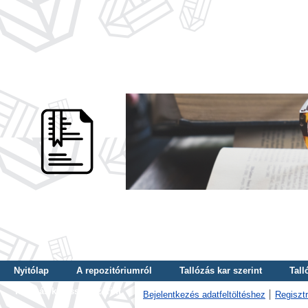
Nyitólap
A repozitóriumról
Tallózás kar szerint
Tall
Tallózás kulcsszó szerint
Bejelentkezés adatfeltöltéshez
Regisztr