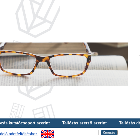
ózás kutatócsoport szerint
Tallózás szerző szerint
Tallózás d
áció adatfeltöltéshez