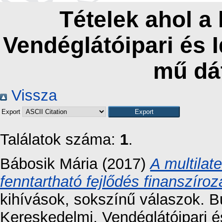
Tételek ahol a
Vendéglátóipari és 
mű dá
Vissza
Export
Találatok száma:
1
.
Bábosik Mária
(2017)
A multilat
fenntartható fejlődés finanszíro
kihívások, sokszínű válaszok. 
Kereskedelmi, Vendéglátóipari 