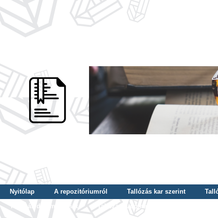
Nyitólap
A repozitóriumról
Tallózás kar szerint
Tall
Tallózás dátum szerint
Tallózás tudományterület szerint