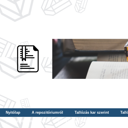
Nyitólap
A repozitóriumról
Tallózás kar szerint
Tall
Tallózás dátum szerint
Tallózás tudományterület szerint