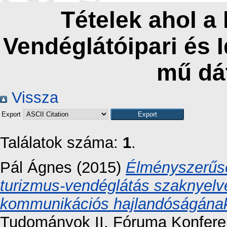
Tételek ahol a
Vendéglátóipari és 
mű dá
Vissza
Export
Találatok száma:
1
.
Pál Ágnes
(2015)
Élményszerűsé
turizmus-vendéglátás szaknyelv
kommunikációs hajlandóságának
Tudományok II. Fóruma Konfere