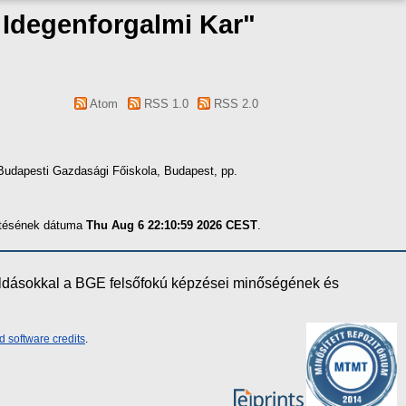
s Idegenforgalmi Kar"
Atom
RSS 1.0
RSS 2.0
Budapesti Gazdasági Főiskola, Budapest, pp.
zítésének dátuma
Thu Aug 6 22:10:59 2026 CEST
.
oldásokkal a BGE felsőfokú képzései minőségének és
d software credits
.