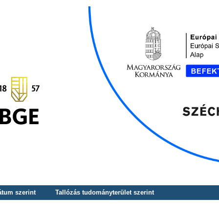
átum szerint
Tallózás tudományterület szerint