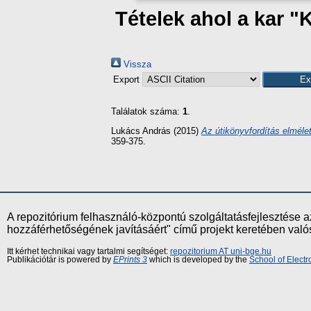
Tételek ahol a kar "
Vissza
Export
Találatok száma:
1
.
Lukács András
(2015)
Az útikönyvfordítás elméle
359-375.
A repozitórium felhasználó-központú szolgáltatásfejlesztés
hozzáférhetőségének javításáért" című projekt keretében val
Itt kérhet technikai vagy tartalmi segítséget:
repozitorium AT uni-bge.hu
Publikációtár is powered by
EPrints 3
which is developed by the
School of Elect