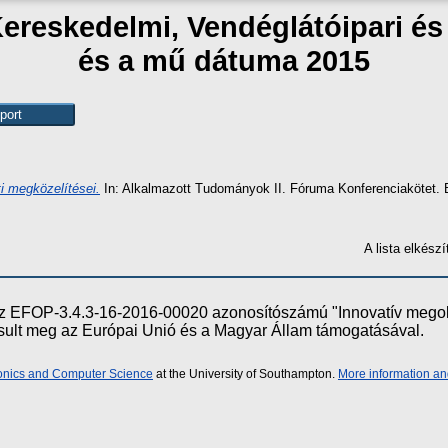
Kereskedelmi, Vendéglátóipari é
és a mű dátuma 2015
ti megközelítései.
In: Alkalmazott Tudományok II. Fóruma Konferenciakötet. 
A lista elkés
e az EFOP-3.4.3-16-2016-00020 azonosítószámú "Innovatív meg
ósult meg az Európai Unió és a Magyar Állam támogatásával.
ronics and Computer Science
at the University of Southampton.
More information an