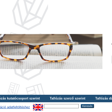
ózás kutatócsoport szerint
Tallózás szerző szerint
Tallózás d
áció adatfeltöltéshez