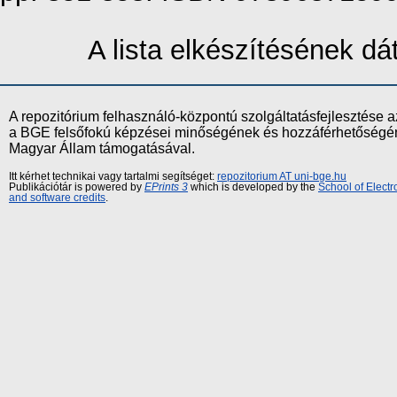
A lista elkészítésének d
A repozitórium felhasználó-központú szolgáltatásfejlesztés
a BGE felsőfokú képzései minőségének és hozzáférhetőségének
Magyar Állam támogatásával.
Itt kérhet technikai vagy tartalmi segítséget:
repozitorium AT uni-bge.hu
Publikációtár is powered by
EPrints 3
which is developed by the
School of Elect
and software credits
.