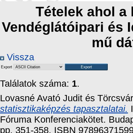
Tételek ahol a
Vendéglátóipari és 
mű dá
Vissza
Export
Találatok száma:
1
.
Lovasné Avató Judit
és
Törcsvár
statisztikaképzés tapasztalatai.
I
Fóruma Konferenciakötet. Budap
pp. 351-358. ISBN 9789637159