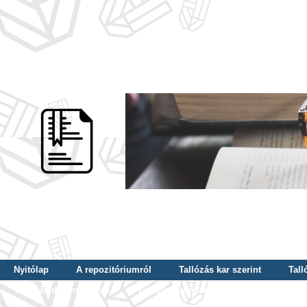
Nyitólap
A repozitóriumról
Tallózás kar szerint
Tall
Tallózás dátum szerint
Tallózás tudományterület szerint