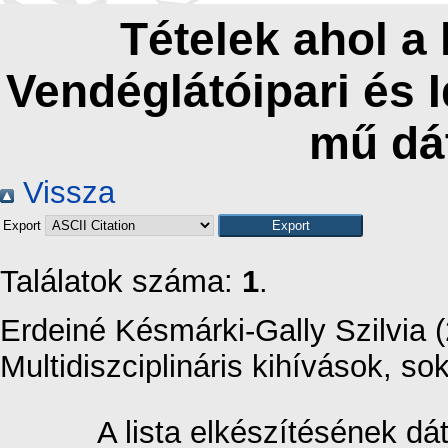
Tételek ahol a
Vendéglátóipari és 
mű dá
Vissza
Export
Találatok száma:
1
.
Erdeiné Késmárki-Gally Szilvia
(
Multidiszciplináris kihívások, so
A lista elkészítésének d