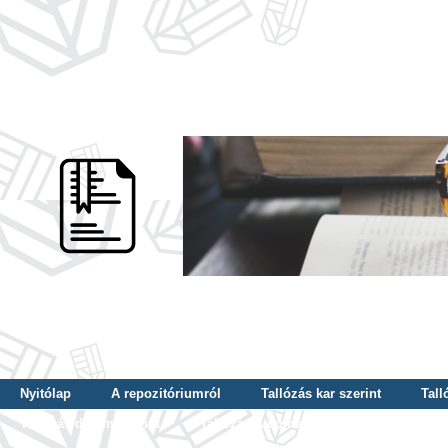
Nyitólap
A repozitóriumról
Tallózás kar szerint
Tall
Tallózás dátum szerint
Tallózás tudományterület szerint