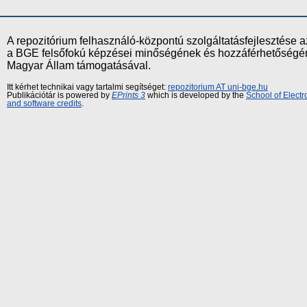
A repozitórium felhasználó-központú szolgáltatásfejlesztés
a BGE felsőfokú képzései minőségének és hozzáférhetőségének
Magyar Állam támogatásával.
Itt kérhet technikai vagy tartalmi segítséget:
repozitorium AT uni-bge.hu
Publikációtár is powered by
EPrints 3
which is developed by the
School of Elect
and software credits
.