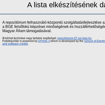
A lista elkészítésének
A repozitórium felhasználó-központú szolgáltatásfejlesztés
a BGE felsőfokú képzései minőségének és hozzáférhetőségének
Magyar Állam támogatásával.
Itt kérhet technikai vagy tartalmi segítséget:
repozitorium AT uni-bge.hu
Publikációtár is powered by
EPrints 3
which is developed by the
School of Elect
and software credits
.