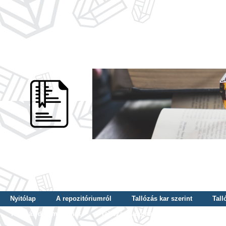
Nyitólap
A repozitóriumról
Tallózás kar szerint
Tall
Tallózás dátum szerint
Tallózás tudományterület szerint