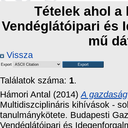
Tételek ahol a
Vendéglátóipari és 
mű dá
Vissza
Export
Találatok száma:
1
.
Hámori Antal
(2014)
A gazdaság,
Multidiszciplináris kihívások -
tanulmánykötete. Budapesti Gaz
Vendéglátóipari és Idegenforgal