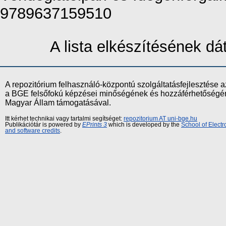
9789637159510
A lista elkészítésének d
A repozitórium felhasználó-központú szolgáltatásfejlesztés
a BGE felsőfokú képzései minőségének és hozzáférhetőségének
Magyar Állam támogatásával.
Itt kérhet technikai vagy tartalmi segítséget:
repozitorium AT uni-bge.hu
Publikációtár is powered by
EPrints 3
which is developed by the
School of Elect
and software credits
.