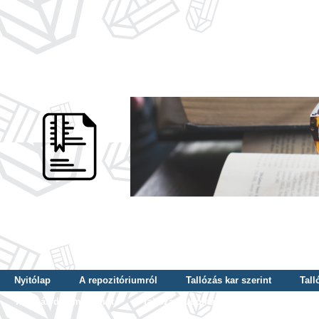
Nyitólap
A repozitóriumról
Tallózás kar szerint
Tall
Tallózás dátum szerint
Tallózás tudományterület szerint