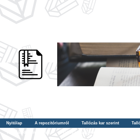
Nyitólap
A repozitóriumról
Tallózás kar szerint
Tall
Tallózás dátum szerint
Tallózás tudományterület szerint