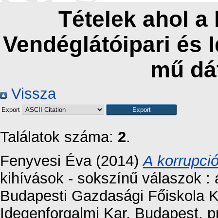
Tételek ahol a
Vendéglátóipari és 
mű dá
Vissza
Export
Találatok száma:
2
.
Fenyvesi Éva
(2014)
A korrupci
kihívások - sokszínű válaszok 
Budapesti Gazdasági Főiskola K
Idegenforgalmi Kar, Budapest, 