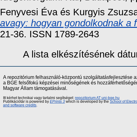
Fenyvesi Éva
és
Kurgyis Zsuzs
avagy: hogyan gondolkodnak a fi
21-36. ISSN 1789-2643
A lista elkészítésének dá
A repozitórium felhasználó-központú szolgáltatásfejlesztés
a BGE felsőfokú képzései minőségének és hozzáférhetőségének
Magyar Állam támogatásával.
Itt kérhet technikai vagy tartalmi segítséget:
repozitorium AT uni-bge.hu
Publikációtár is powered by
EPrints 3
which is developed by the
School of Elect
and software credits
.