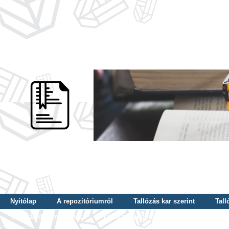
Nyitólap
A repozitóriumról
Tallózás kar szerint
Tall
Tallózás dátum szerint
Tallózás tudományterület szerint