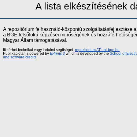
A lista elkészítésének
A repozitórium felhasználó-központú szolgáltatásfejlesztés
a BGE felsőfokú képzései minőségének és hozzáférhetőségének
Magyar Állam támogatásával.
Itt kérhet technikai vagy tartalmi segítséget:
repozitorium AT uni-bge.hu
Publikációtár is powered by
EPrints 3
which is developed by the
School of Elect
and software credits
.