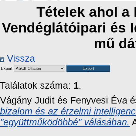
Tételek ahol a
Vendéglátóipari és 
mű dá
Vissza
Export
Találatok száma:
1
.
Vágány Judit
és
Fenyvesi Éva
é
bizalom és az érzelmi intelligen
"együttműködöbbé" válásában.
A