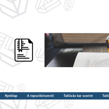
Nyitólap
A repozitóriumról
Tallózás kar szerint
Tall
Tallózás dátum szerint
Tallózás tudományterület szerint