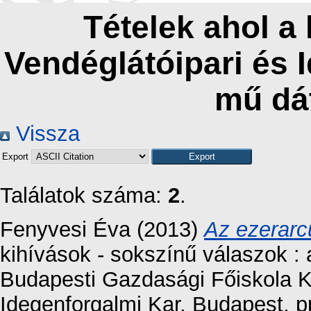
Tételek ahol a
Vendéglátóipari és 
mű dá
Vissza
Export
Találatok száma:
2
.
Fenyvesi Éva
(2013)
Az ezerarc
kihívások - sokszínű válaszok 
Budapesti Gazdasági Főiskola K
Idegenforgalmi Kar, Budapest, 