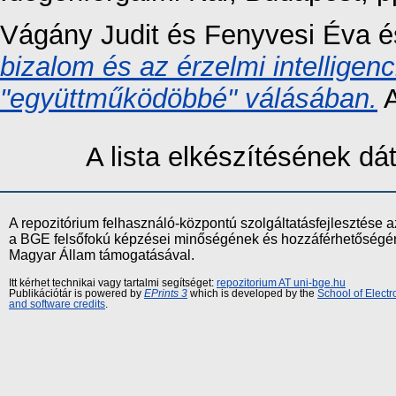
Vágány Judit
és
Fenyvesi Éva
é
bizalom és az érzelmi intelligen
"együttműködöbbé" válásában.
A
A lista elkészítésének d
A repozitórium felhasználó-központú szolgáltatásfejlesztés
a BGE felsőfokú képzései minőségének és hozzáférhetőségének
Magyar Állam támogatásával.
Itt kérhet technikai vagy tartalmi segítséget:
repozitorium AT uni-bge.hu
Publikációtár is powered by
EPrints 3
which is developed by the
School of Elect
and software credits
.