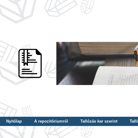
Nyitólap
A repozitóriumról
Tallózás kar szerint
Tall
Tallózás dátum szerint
Tallózás tudományterület szerint