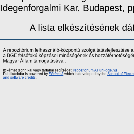
Idegenforgalmi Kar, Budapest, 
A lista elkészítésének d
A repozitórium felhasználó-központú szolgáltatásfejlesztés
a BGE felsőfokú képzései minőségének és hozzáférhetőségének
Magyar Állam támogatásával.
Itt kérhet technikai vagy tartalmi segítséget:
repozitorium AT uni-bge.hu
Publikációtár is powered by
EPrints 3
which is developed by the
School of Elect
and software credits
.