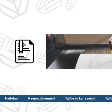
Nyitólap
A repozitóriumról
Tallózás kar szerint
Tall
Tallózás dátum szerint
Tallózás tudományterület szerint