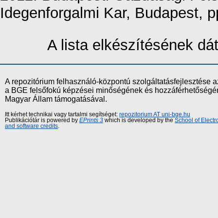
Idegenforgalmi Kar, Budapest, 
A lista elkészítésének d
A repozitórium felhasználó-központú szolgáltatásfejlesztés
a BGE felsőfokú képzései minőségének és hozzáférhetőségének
Magyar Állam támogatásával.
Itt kérhet technikai vagy tartalmi segítséget:
repozitorium AT uni-bge.hu
Publikációtár is powered by
EPrints 3
which is developed by the
School of Elect
and software credits
.