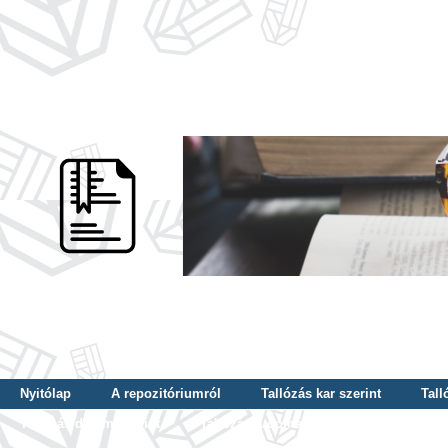
Nyitólap
A repozitóriumról
Tallózás kar szerint
Tall
Tallózás dátum szerint
Tallózás tudományterület szerint