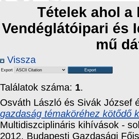
Tételek ahol a
Vendéglátóipari és 
mű dá
Vissza
Export
Találatok száma:
1
.
Osváth László
és
Sivák József
gazdaság témaköréhez kötődő 
Multidiszciplináris kihívások - 
2012. Budapesti Gazdasági Főis