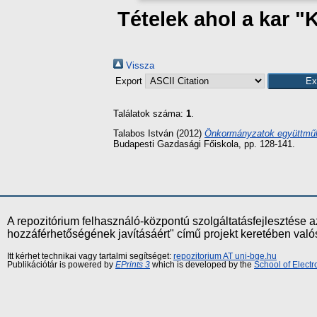
Tételek ahol a kar "
Vissza
Export
Találatok száma:
1
.
Talabos István
(2012)
Önkormányzatok együttműk
Budapesti Gazdasági Főiskola, pp. 128-141.
A repozitórium felhasználó-központú szolgáltatásfejlesztés
hozzáférhetőségének javításáért" című projekt keretében val
Itt kérhet technikai vagy tartalmi segítséget:
repozitorium AT uni-bge.hu
Publikációtár is powered by
EPrints 3
which is developed by the
School of Elect