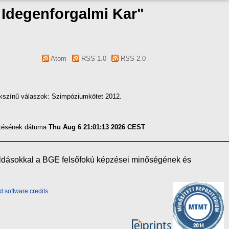
s Idegenforgalmi Kar"
Atom
RSS 1.0
RSS 2.0
sokszínű válaszok: Szimpóziumkötet 2012.
zítésének dátuma
Thu Aug 6 21:01:13 2026 CEST
.
oldásokkal a BGE felsőfokú képzései minőségének és
d software credits
.