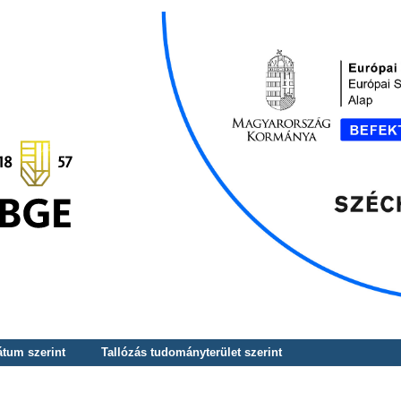
átum szerint
Tallózás tudományterület szerint