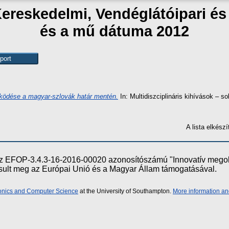
Kereskedelmi, Vendéglátóipari é
és a mű dátuma 2012
ödése a magyar-szlovák határ mentén.
In: Multidiszciplináris kihívások – 
A lista elkés
e az EFOP-3.4.3-16-2016-00020 azonosítószámú "Innovatív meg
ósult meg az Európai Unió és a Magyar Állam támogatásával.
ronics and Computer Science
at the University of Southampton.
More information an