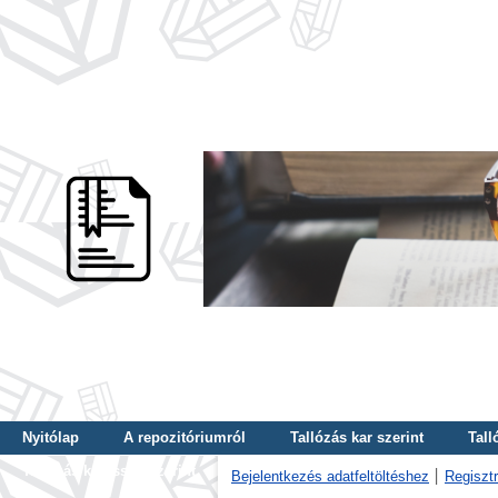
Nyitólap
A repozitóriumról
Tallózás kar szerint
Tall
Tallózás kulcsszó szerint
Bejelentkezés adatfeltöltéshez
Regisztr