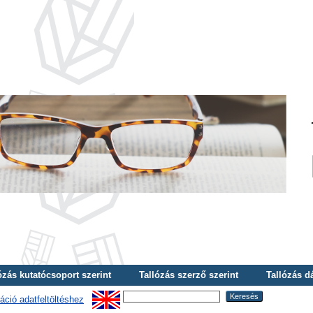
ózás kutatócsoport szerint
Tallózás szerző szerint
Tallózás d
áció adatfeltöltéshez