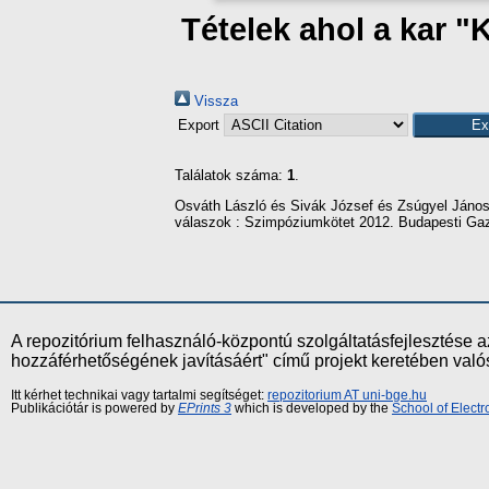
Tételek ahol a kar "
Vissza
Export
Találatok száma:
1
.
Osváth László
és
Sivák József
és
Zsúgyel Jáno
válaszok : Szimpóziumkötet 2012. Budapesti Gaz
A repozitórium felhasználó-központú szolgáltatásfejlesztés
hozzáférhetőségének javításáért" című projekt keretében val
Itt kérhet technikai vagy tartalmi segítséget:
repozitorium AT uni-bge.hu
Publikációtár is powered by
EPrints 3
which is developed by the
School of Elect