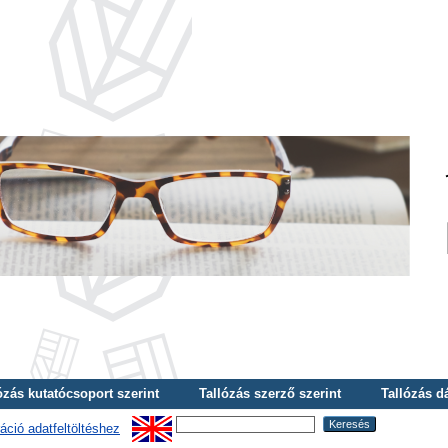
ózás kutatócsoport szerint
Tallózás szerző szerint
Tallózás d
áció adatfeltöltéshez