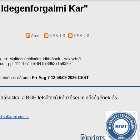
s Idegenforgalmi Kar"
Atom
RSS 1.0
RSS 2.0
n.
In: Multidiszciplináris kihívások - sokszínű
pest, pp. 111-127. ISBN 9789637159329
szítésének dátuma
Fri Aug 7 12:58:09 2026 CEST
.
oldásokkal a BGE felsőfokú képzései minőségének és
d software credits
.