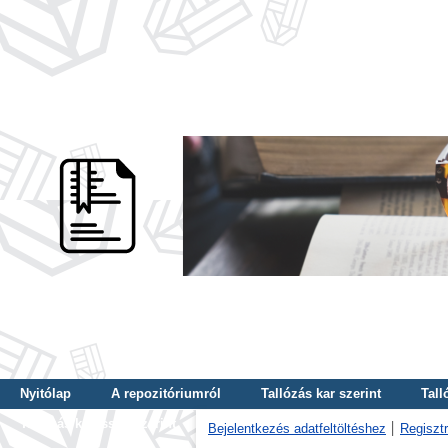
Nyitólap
A repozitóriumról
Tallózás kar szerint
Tall
Tallózás kulcsszó szerint
Bejelentkezés adatfeltöltéshez
Regisztr