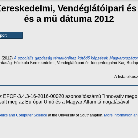
Kereskedelmi, Vendéglátóipari é
és a mű dátuma 2012
s
(2012)
A szociális gazdaság témaköréhez kötődő képzések Magyarországo
dasági Főiskola Kereskedelmi, Vendéglátóipari és Idegenforgalmi Kar, Buda
A lista elké
e az EFOP-3.4.3-16-2016-00020 azonosítószámú "Innovatív meg
ósult meg az Európai Unió és a Magyar Állam támogatásával.
ronics and Computer Science
at the University of Southampton.
More information an