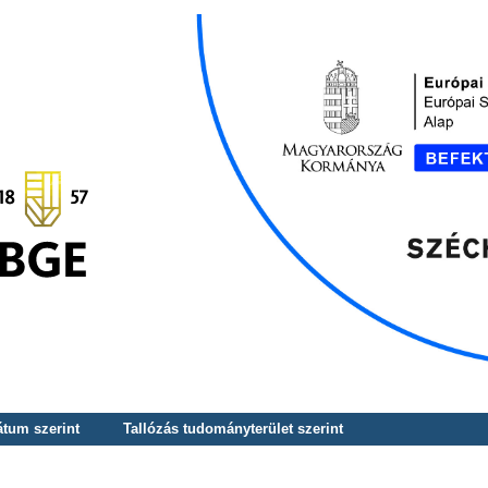
átum szerint
Tallózás tudományterület szerint