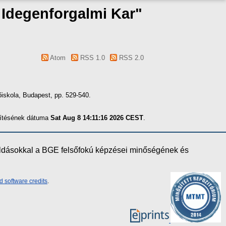
s Idegenforgalmi Kar"
Atom
RSS 1.0
RSS 2.0
skola, Budapest, pp. 529-540.
szítésének dátuma
Sat Aug 8 14:11:16 2026 CEST
.
oldásokkal a BGE felsőfokú képzései minőségének és
d software credits
.