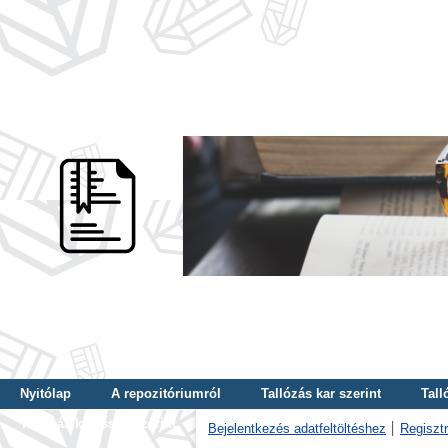
Nyitólap
A repozitóriumról
Tallózás kar szerint
Tall
Tallózás kulcsszó szerint
Bejelentkezés adatfeltöltéshez
Regisztr