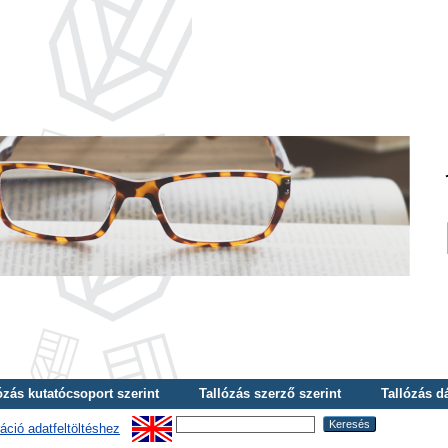
ózás kutatócsoport szerint
Tallózás szerző szerint
Tallózás d
áció adatfeltöltéshez