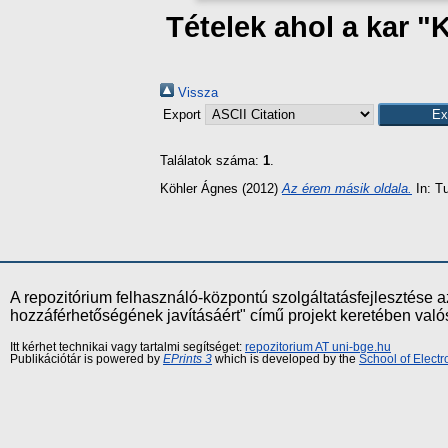
Tételek ahol a kar "
Vissza
Export
Találatok száma:
1
.
Köhler Ágnes
(2012)
Az érem másik oldala.
In: T
A repozitórium felhasználó-központú szolgáltatásfejlesztés
hozzáférhetőségének javításáért" című projekt keretében val
Itt kérhet technikai vagy tartalmi segítséget:
repozitorium AT uni-bge.hu
Publikációtár is powered by
EPrints 3
which is developed by the
School of Elect