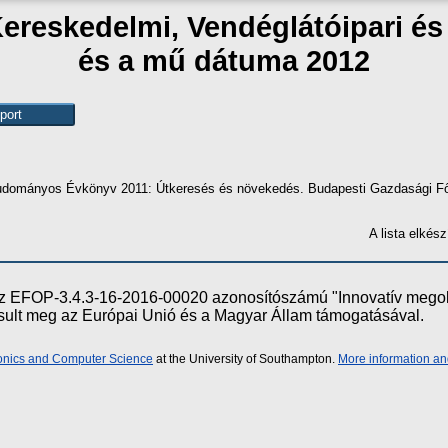
Kereskedelmi, Vendéglátóipari é
és a mű dátuma 2012
udományos Évkönyv 2011: Útkeresés és növekedés. Budapesti Gazdasági Fői
A lista elké
e az EFOP-3.4.3-16-2016-00020 azonosítószámú "Innovatív meg
ósult meg az Európai Unió és a Magyar Állam támogatásával.
ronics and Computer Science
at the University of Southampton.
More information an