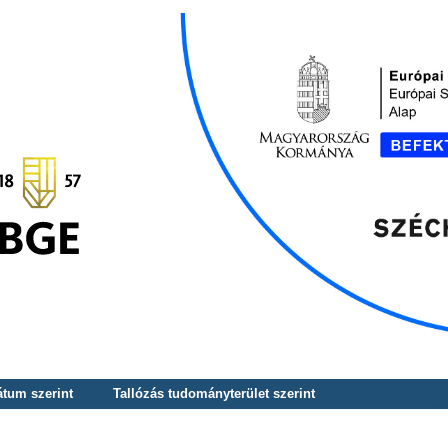
átum szerint
Tallózás tudományterület szerint