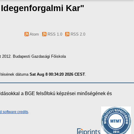
s Idegenforgalmi Kar"
Atom
RSS 1.0
RSS 2.0
et 2012. Budapesti Gazdasági Főiskola
szítésének dátuma
Sat Aug 8 00:34:20 2026 CEST
.
oldásokkal a BGE felsőfokú képzései minőségének és
d software credits
.