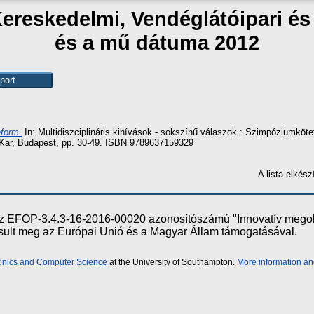
Kereskedelmi, Vendéglátóipari é
és a mű dátuma 2012
eform.
In: Multidiszciplináris kihívások - sokszínű válaszok : Szimpóziumköt
i Kar, Budapest, pp. 30-49. ISBN 9789637159329
A lista elké
e az EFOP-3.4.3-16-2016-00020 azonosítószámú "Innovatív meg
ósult meg az Európai Unió és a Magyar Állam támogatásával.
ronics and Computer Science
at the University of Southampton.
More information an