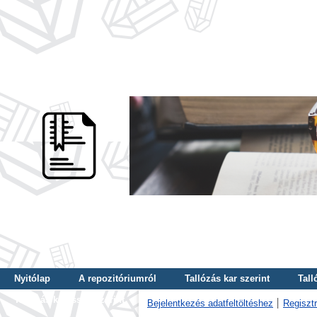
Nyitólap
A repozitóriumról
Tallózás kar szerint
Tall
Tallózás kulcsszó szerint
Bejelentkezés adatfeltöltéshez
Regisztr