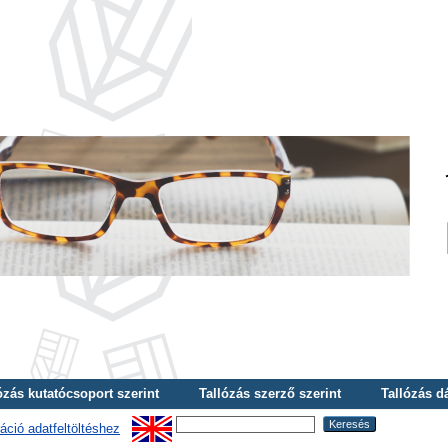
ózás kutatócsoport szerint
Tallózás szerző szerint
Tallózás d
áció adatfeltöltéshez