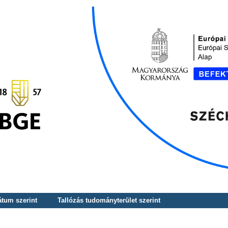
átum szerint
Tallózás tudományterület szerint