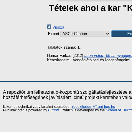
Tételek ahol a kar "
Vissza
Export
Találatok száma:
1
.
Hamar Farkas
(2012)
Isten veled, '98-as nyugdíjr
Kereskedelmi, Vendéglátóipari és Idegenforgalm
A repozitórium felhasználó-központú szolgáltatásfejlesztés
hozzáférhetőségének javításáért" című projekt keretében val
Itt kérhet technikai vagy tartalmi segítséget:
repozitorium AT uni-bge.hu
Publikációtár is powered by
EPrints 3
which is developed by the
School of Elect