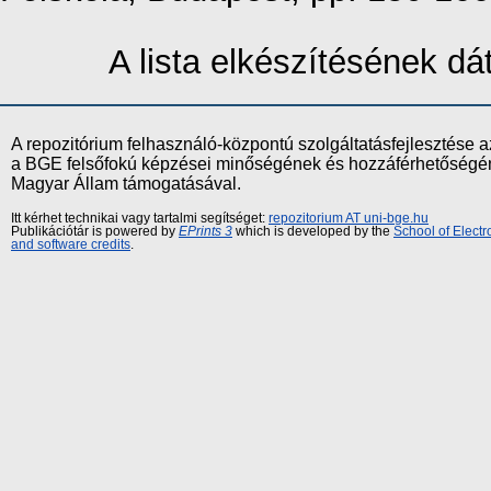
A lista elkészítésének d
A repozitórium felhasználó-központú szolgáltatásfejlesztés
a BGE felsőfokú képzései minőségének és hozzáférhetőségének
Magyar Állam támogatásával.
Itt kérhet technikai vagy tartalmi segítséget:
repozitorium AT uni-bge.hu
Publikációtár is powered by
EPrints 3
which is developed by the
School of Elect
and software credits
.