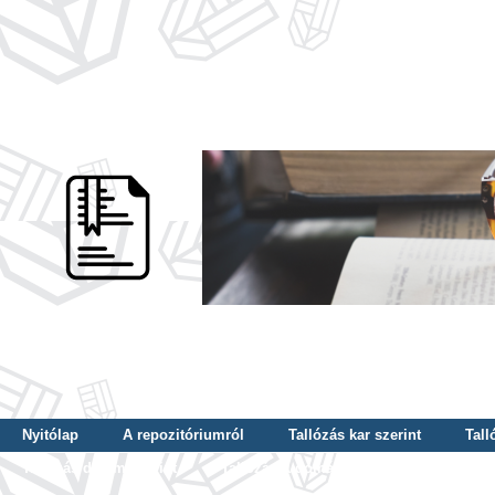
Nyitólap
A repozitóriumról
Tallózás kar szerint
Tall
Tallózás dátum szerint
Tallózás tudományterület szerint