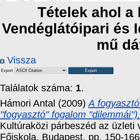
Tételek ahol a
Vendéglátóipari és 
mű dá
Vissza
Export
Találatok száma:
1
.
Hámori Antal
(2009)
A fogyasztó
"fogyasztó" fogalom "dilemmái")
Kultúraközi párbeszéd az üzleti
Főiskola, Budapest, pp. 150-166