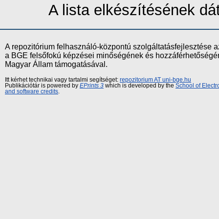
A lista elkészítésének d
A repozitórium felhasználó-központú szolgáltatásfejlesztés
a BGE felsőfokú képzései minőségének és hozzáférhetőségének
Magyar Állam támogatásával.
Itt kérhet technikai vagy tartalmi segítséget:
repozitorium AT uni-bge.hu
Publikációtár is powered by
EPrints 3
which is developed by the
School of Elect
and software credits
.