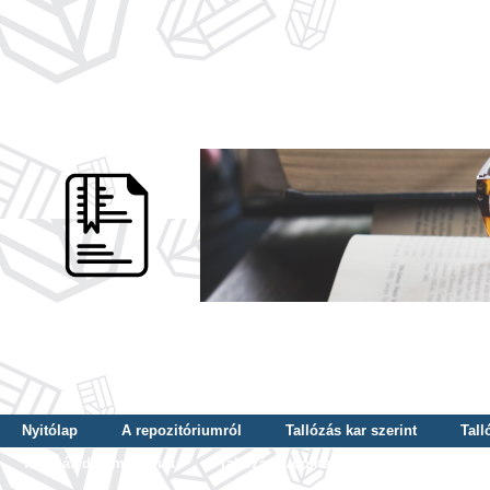
Nyitólap
A repozitóriumról
Tallózás kar szerint
Tall
Tallózás dátum szerint
Tallózás tudományterület szerint