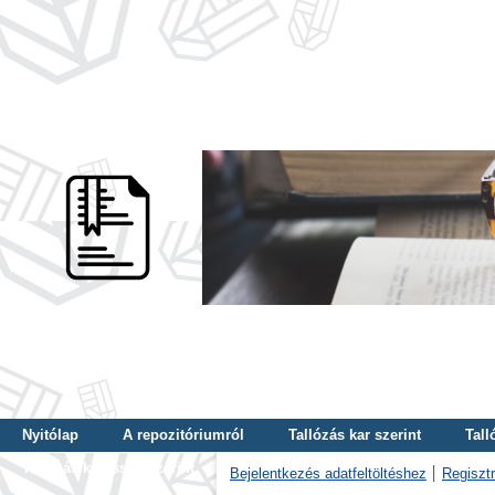
Nyitólap
A repozitóriumról
Tallózás kar szerint
Tall
Tallózás kulcsszó szerint
Bejelentkezés adatfeltöltéshez
Regisztr