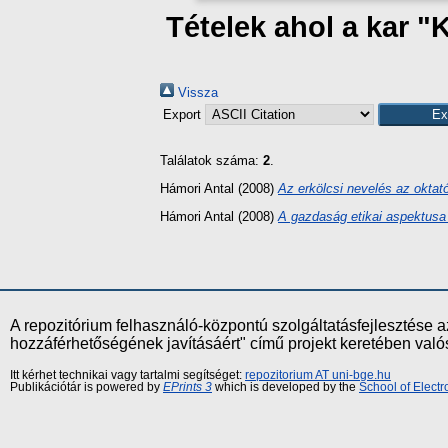
Tételek ahol a kar "
Vissza
Export
Találatok száma:
2
.
Hámori Antal
(2008)
Az erkölcsi nevelés az oktató
Hámori Antal
(2008)
A gazdaság etikai aspektusa 
A repozitórium felhasználó-központú szolgáltatásfejlesztés
hozzáférhetőségének javításáért" című projekt keretében val
Itt kérhet technikai vagy tartalmi segítséget:
repozitorium AT uni-bge.hu
Publikációtár is powered by
EPrints 3
which is developed by the
School of Elect