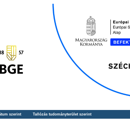
átum szerint
Tallózás tudományterület szerint