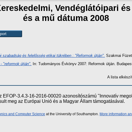
Kereskedelmi, Vendéglátóipari é
és a mű dátuma 2008
i szabadság és felelősség etikai tükrében : "Reformok útján".
Szakmai Füzete
- "reformok útján".
In: Tudományos Évkönyv 2007: Reformok útján. Budapesti
A lista elkés
e az EFOP-3.4.3-16-2016-00020 azonosítószámú "Innovatív meg
ósult meg az Európai Unió és a Magyar Állam támogatásával.
ronics and Computer Science
at the University of Southampton.
More information an