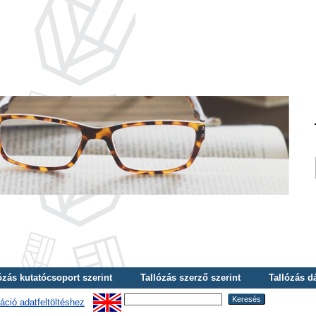
ózás kutatócsoport szerint
Tallózás szerző szerint
Tallózás d
áció adatfeltöltéshez