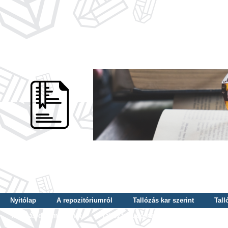
Nyitólap
A repozitóriumról
Tallózás kar szerint
Tall
Tallózás dátum szerint
Tallózás tudományterület szerint