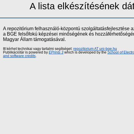
A lista elkészítésének d
A repozitórium felhasználó-központú szolgáltatásfejlesztés
a BGE felsőfokú képzései minőségének és hozzáférhetőségének
Magyar Állam támogatásával.
Itt kérhet technikai vagy tartalmi segítséget:
repozitorium AT uni-bge.hu
Publikációtár is powered by
EPrints 3
which is developed by the
School of Elect
and software credits
.