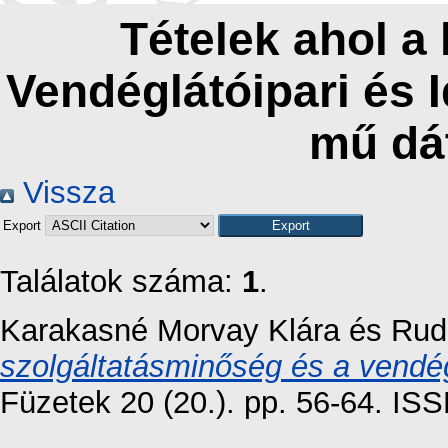
Tételek ahol a
Vendéglátóipari és 
mű dá
Vissza
Export
Találatok száma:
1
.
Karakasné Morvay Klára
és
Rud
szolgáltatásminőség és a vendé
Füzetek 20 (20.). pp. 56-64. IS