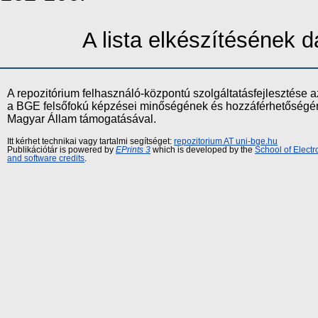
A lista elkészítésének
A repozitórium felhasználó-központú szolgáltatásfejlesztés
a BGE felsőfokú képzései minőségének és hozzáférhetőségének
Magyar Állam támogatásával.
Itt kérhet technikai vagy tartalmi segítséget:
repozitorium AT uni-bge.hu
Publikációtár is powered by
EPrints 3
which is developed by the
School of Elect
and software credits
.