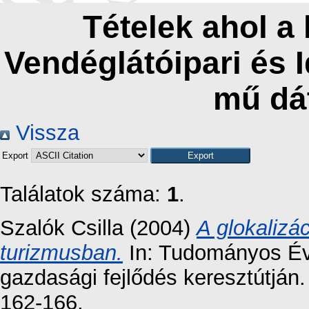
Tételek ahol a
Vendéglátóipari és 
mű dá
Vissza
Export
Találatok száma:
1
.
Szalók Csilla
(2004)
A glokalizác
turizmusban.
In: Tudományos Év
gazdasági fejlődés keresztútján
162-166.