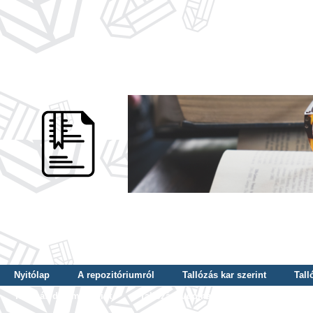
Nyitólap
A repozitóriumról
Tallózás kar szerint
Tall
Tallózás dátum szerint
Tallózás tudományterület szerint