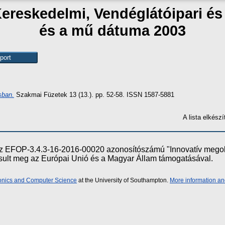
Kereskedelmi, Vendéglátóipari é
és a mű dátuma 2003
sban.
Szakmai Füzetek 13 (13.). pp. 52-58. ISSN 1587-5881
A lista elkés
e az EFOP-3.4.3-16-2016-00020 azonosítószámú "Innovatív meg
ósult meg az Európai Unió és a Magyar Állam támogatásával.
ronics and Computer Science
at the University of Southampton.
More information an