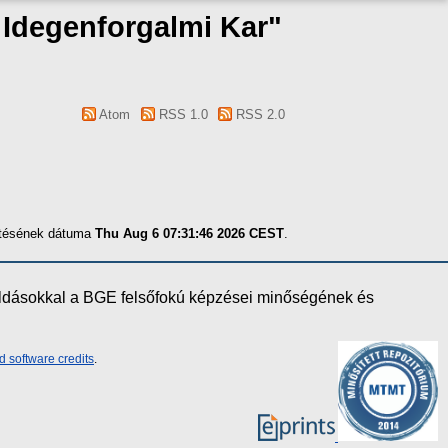
s Idegenforgalmi Kar"
Atom
RSS 1.0
RSS 2.0
zítésének dátuma
Thu Aug 6 07:31:46 2026 CEST
.
oldásokkal a BGE felsőfokú képzései minőségének és
d software credits
.