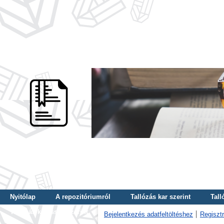
Nyitólap
A repozitóriumról
Tallózás kar szerint
Tall
Tallózás kulcsszó szerint
Bejelentkezés adatfeltöltéshez
Regisztr