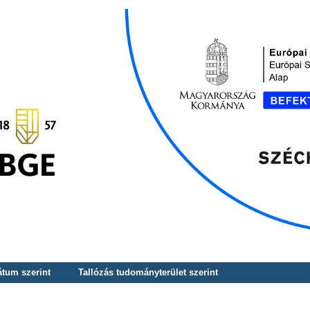
átum szerint
Tallózás tudományterület szerint