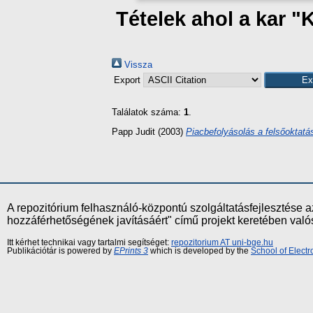
Tételek ahol a kar "
Vissza
Export
Találatok száma:
1
.
Papp Judit
(2003)
Piacbefolyásolás a felsőoktatá
A repozitórium felhasználó-központú szolgáltatásfejlesztés
hozzáférhetőségének javításáért" című projekt keretében val
Itt kérhet technikai vagy tartalmi segítséget:
repozitorium AT uni-bge.hu
Publikációtár is powered by
EPrints 3
which is developed by the
School of Elect