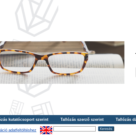
ózás kutatócsoport szerint
Tallózás szerző szerint
Tallózás d
áció adatfeltöltéshez