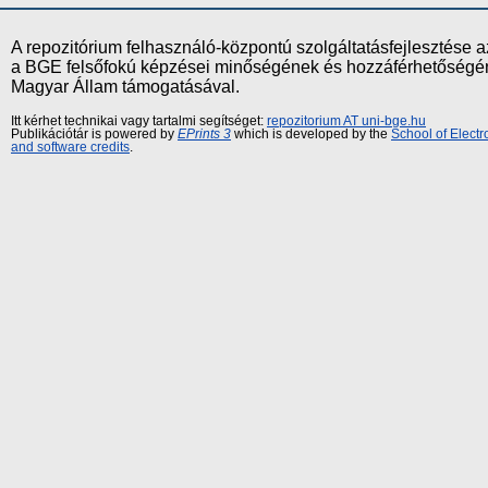
A repozitórium felhasználó-központú szolgáltatásfejlesztés
a BGE felsőfokú képzései minőségének és hozzáférhetőségének
Magyar Állam támogatásával.
Itt kérhet technikai vagy tartalmi segítséget:
repozitorium AT uni-bge.hu
Publikációtár is powered by
EPrints 3
which is developed by the
School of Elect
and software credits
.