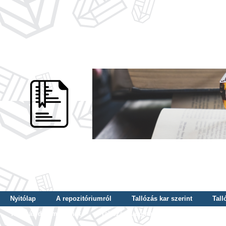
Nyitólap
A repozitóriumról
Tallózás kar szerint
Tall
Tallózás dátum szerint
Tallózás tudományterület szerint