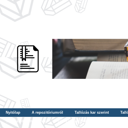
Nyitólap
A repozitóriumról
Tallózás kar szerint
Tall
Tallózás dátum szerint
Tallózás tudományterület szerint