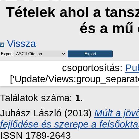
Tételek ahol a tan
és a mű
Vissza
Export
csoportosítás:
Pub
['Update/Views:group_separato
Találatok száma:
1
.
Juhász László
(2013)
Múlt a jöv
fejlődése és szerepe a felsőokt
ISSN 1789-2643