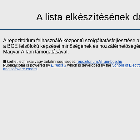
A lista elkészítésének
A repozitórium felhasználó-központú szolgáltatásfejlesztés
a BGE felsőfokú képzései minőségének és hozzáférhetőségének
Magyar Állam támogatásával.
Itt kérhet technikai vagy tartalmi segítséget:
repozitorium AT uni-bge.hu
Publikációtár is powered by
EPrints 3
which is developed by the
School of Elect
and software credits
.