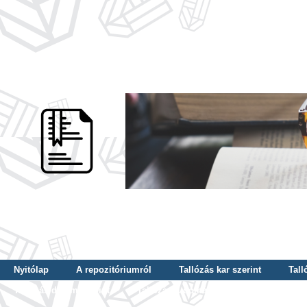
Nyitólap
A repozitóriumról
Tallózás kar szerint
Tall
Tallózás dátum szerint
Tallózás tudományterület szerint