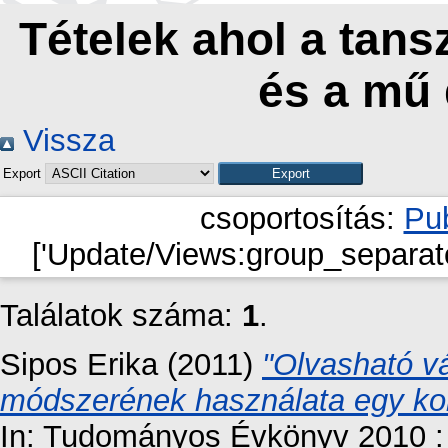
Tételek ahol a tan
és a mű
Vissza
Export
csoportosítás:
Pub
['Update/Views:group_separato
Találatok száma:
1
.
Sipos Erika
(2011)
"Olvasható vá
módszerének használata egy kon
In: Tudományos Évkönyv 2010 :