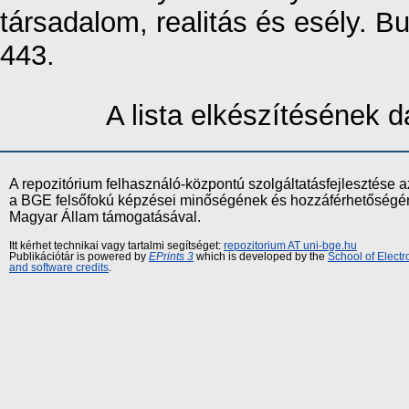
társadalom, realitás és esély. B
443.
A lista elkészítésének
A repozitórium felhasználó-központú szolgáltatásfejlesztés
a BGE felsőfokú képzései minőségének és hozzáférhetőségének
Magyar Állam támogatásával.
Itt kérhet technikai vagy tartalmi segítséget:
repozitorium AT uni-bge.hu
Publikációtár is powered by
EPrints 3
which is developed by the
School of Elect
and software credits
.