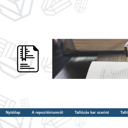
Nyitólap
A repozitóriumról
Tallózás kar szerint
Tall
Tallózás dátum szerint
Tallózás tudományterület szerint