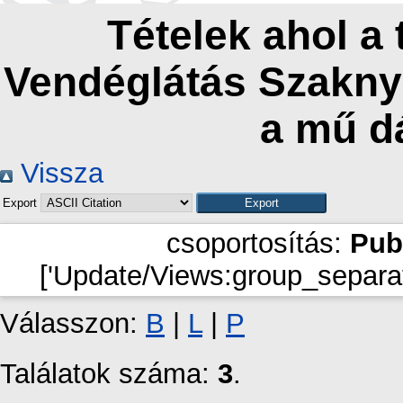
Tételek ahol a
Vendéglátás Szaknye
a mű d
Vissza
Export
csoportosítás:
Pub
['Update/Views:group_separat
Válasszon:
B
|
L
|
P
Találatok száma:
3
.