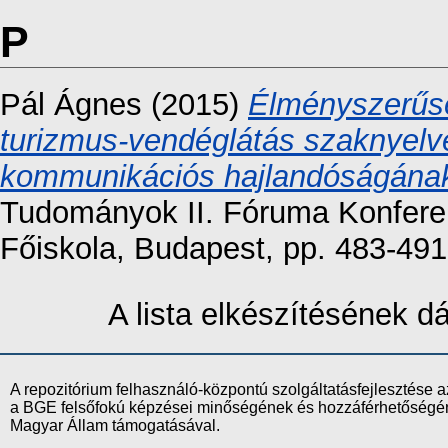
P
Pál Ágnes
(2015)
Élményszerűsé
turizmus-vendéglátás szaknyelv
kommunikációs hajlandóságának
Tudományok II. Fóruma Konfere
Főiskola, Budapest, pp. 483-4
A lista elkészítésének 
A repozitórium felhasználó-központú szolgáltatásfejlesztés
a BGE felsőfokú képzései minőségének és hozzáférhetőségének
Magyar Állam támogatásával.