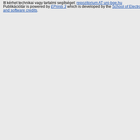
Itt kérhet technikai vagy tartalmi segítséget:
repozitorium AT uni-bge.hu
Publikációtár is powered by
EPrints 3
which is developed by the
School of Elect
and software credits
.