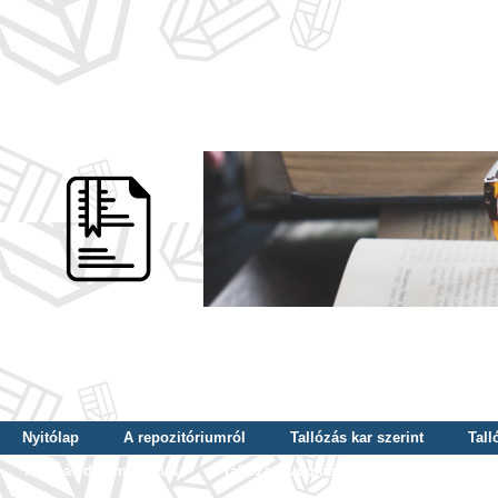
Nyitólap
A repozitóriumról
Tallózás kar szerint
Tall
Tallózás dátum szerint
Tallózás tudományterület szerint