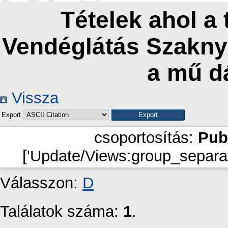
Tételek ahol a
Vendéglátás Szaknye
a mű d
Vissza
Export
csoportosítás:
Pub
['Update/Views:group_separat
Válasszon:
D
Találatok száma:
1
.