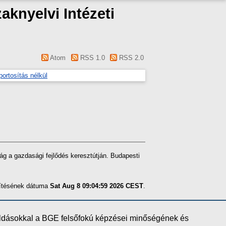
aknyelvi Intézeti
Atom
RSS 1.0
RSS 2.0
portosítás nélkül
a gazdasági fejlődés keresztútján. Budapesti
szítésének dátuma
Sat Aug 8 09:04:59 2026 CEST
.
oldásokkal a BGE felsőfokú képzései minőségének és