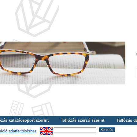
ózás kutatócsoport szerint
Tallózás szerző szerint
Tallózás d
áció adatfeltöltéshez