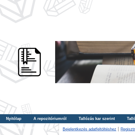
Nyitólap
A repozitóriumról
Tallózás kar szerint
Tall
Tallózás kulcsszó szerint
Bejelentkezés adatfeltöltéshez
Regisztr