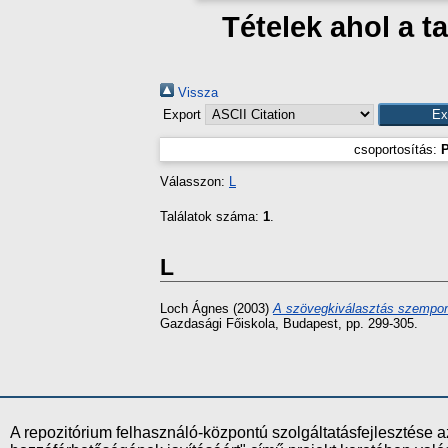
Tételek ahol a t
Vissza
Export
csoportosítás:
P
Válasszon:
L
Találatok száma:
1
.
L
Loch Ágnes
(2003)
A szövegkiválasztás szempont
Gazdasági Főiskola, Budapest, pp. 299-305.
A repozitórium felhasználó-központú szolgáltatásfejlesztés