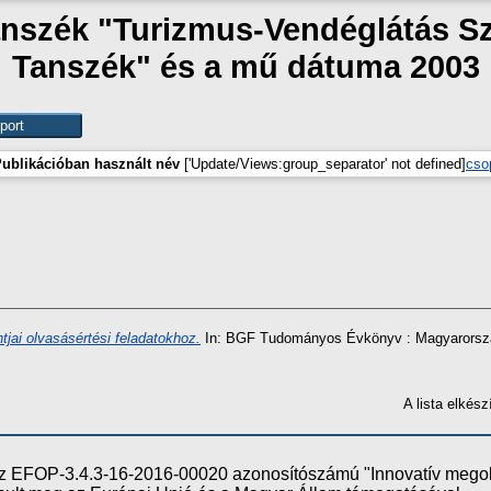
anszék "Turizmus-Vendéglátás Sz
Tanszék" és a mű dátuma 2003
ublikációban használt név
['Update/Views:group_separator' not defined]
cso
jai olvasásértési feladatokhoz.
In: BGF Tudományos Évkönyv : Magyarország 
A lista elké
e az EFOP-3.4.3-16-2016-00020 azonosítószámú "Innovatív meg