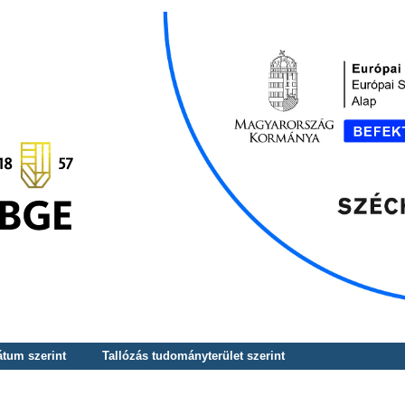
átum szerint
Tallózás tudományterület szerint