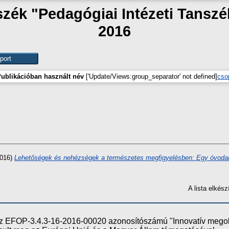
nszék "Pedagógiai Intézeti Tansz
2016
ublikációban használt név
['Update/Views:group_separator' not defined]
cso
016)
Lehetőségek és nehézségek a természetes megfigyelésben: Egy óvodai v
A lista elké
e az EFOP-3.4.3-16-2016-00020 azonosítószámú "Innovatív meg