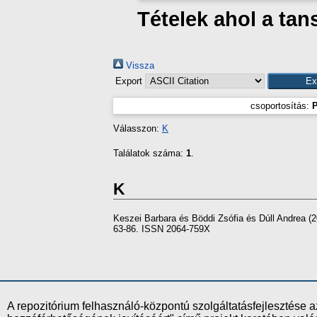
Tételek ahol a ta
Vissza
Export
csoportosítás:
P
Válasszon:
K
Találatok száma:
1
.
K
Keszei Barbara
és
Böddi Zsófia
és
Dúll Andrea
(2
63-86. ISSN 2064-759X
A repozitórium felhasználó-központú szolgáltatásfejlesztés