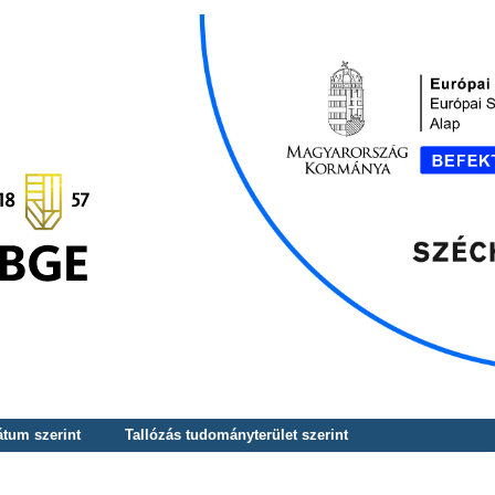
átum szerint
Tallózás tudományterület szerint