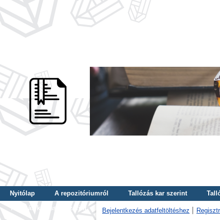
Nyitólap
A repozitóriumról
Tallózás kar szerint
Tall
Tallózás kulcsszó szerint
Bejelentkezés adatfeltöltéshez
Regisztr