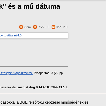
ék" és a mű dátuma
Atom
RSS 1.0
RSS 2.0
portosítás nélkül
izsgálat tapasztalatai.
Prosperitas, 3 (2). pp.
szítésének dátuma
Sat Aug 8 14:43:09 2026 CEST
.
oldásokkal a BGE felsőfokú képzései minőségének és