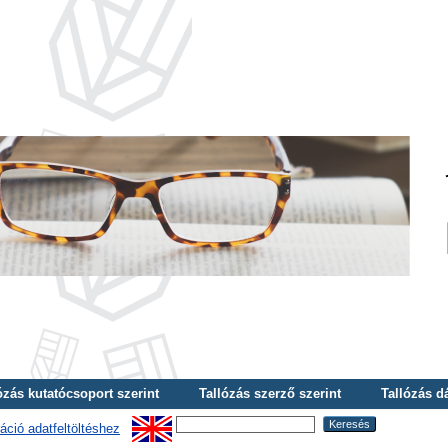
ózás kutatócsoport szerint
Tallózás szerző szerint
Tallózás d
áció adatfeltöltéshez