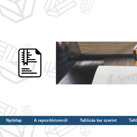
Nyitólap
A repozitóriumról
Tallózás kar szerint
Tall
Tallózás dátum szerint
Tallózás tudományterület szerint