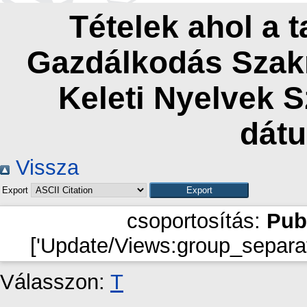
Tételek ahol a 
Gazdálkodás Szakn
Keleti Nyelvek 
dát
Vissza
Export
csoportosítás:
Pub
['Update/Views:group_separat
Válasszon:
T