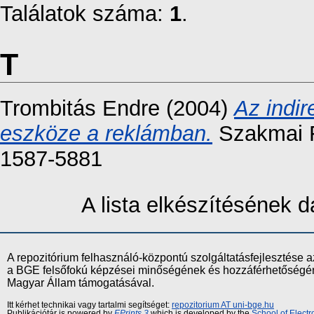
Találatok száma:
1
.
T
Trombitás Endre
(2004)
Az indir
eszköze a reklámban.
Szakmai F
1587-5881
A lista elkészítésének
A repozitórium felhasználó-központú szolgáltatásfejlesztés
a BGE felsőfokú képzései minőségének és hozzáférhetőségének
Magyar Állam támogatásával.
Itt kérhet technikai vagy tartalmi segítséget:
repozitorium AT uni-bge.hu
Publikációtár is powered by
EPrints 3
which is developed by the
School of Elect