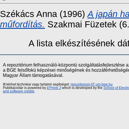
Székács Anna
(1996)
A japán h
műfordítás.
Szakmai Füzetek (6.
A lista elkészítésének d
A repozitórium felhasználó-központú szolgáltatásfejlesztés
a BGE felsőfokú képzései minőségének és hozzáférhetőségének
Magyar Állam támogatásával.
Itt kérhet technikai vagy tartalmi segítséget:
repozitorium AT uni-bge.hu
Publikációtár is powered by
EPrints 3
which is developed by the
School of Elect
and software credits
.