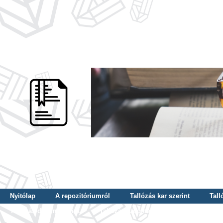
Nyitólap
A repozitóriumról
Tallózás kar szerint
Tall
Tallózás dátum szerint
Tallózás tudományterület szerint