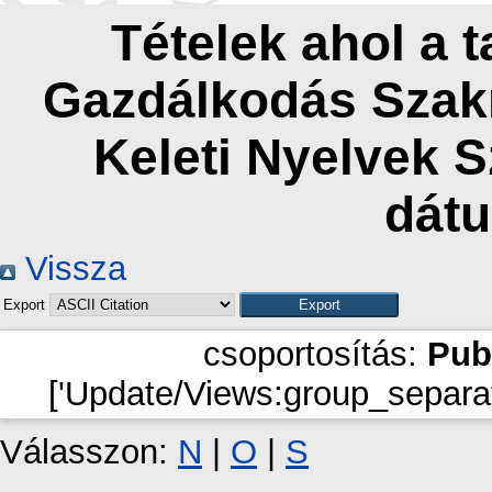
Tételek ahol a 
Gazdálkodás Szakn
Keleti Nyelvek 
dát
Vissza
Export
csoportosítás:
Pub
['Update/Views:group_separat
Válasszon:
N
|
O
|
S