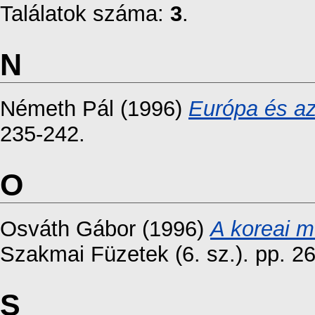
Találatok száma:
3
.
N
Németh Pál
(1996)
Európa és az
235-242.
O
Osváth Gábor
(1996)
A koreai m
Szakmai Füzetek (6. sz.). pp. 
S