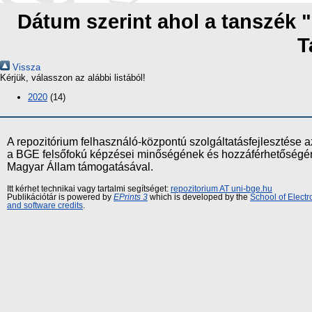
Dátum szerint ahol a tanszék
T
Vissza
Kérjük, válasszon az alábbi listából!
2020
(14)
A repozitórium felhasználó-központú szolgáltatásfejlesztés
a BGE felsőfokú képzései minőségének és hozzáférhetőségének
Magyar Állam támogatásával.
Itt kérhet technikai vagy tartalmi segítséget:
repozitorium AT uni-bge.hu
Publikációtár is powered by
EPrints 3
which is developed by the
School of Elect
and software credits
.