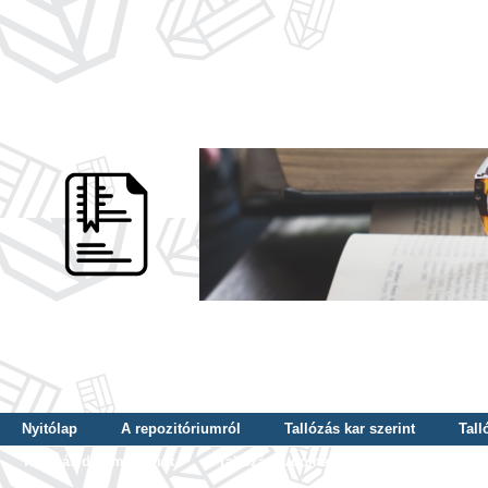
Nyitólap
A repozitóriumról
Tallózás kar szerint
Tall
Tallózás dátum szerint
Tallózás tudományterület szerint