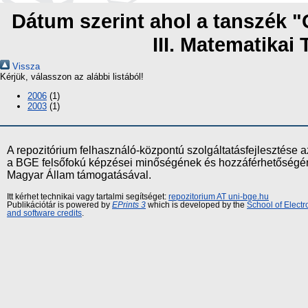
Dátum szerint ahol a tanszék "
III. Matematika
Vissza
Kérjük, válasszon az alábbi listából!
2006
(1)
2003
(1)
A repozitórium felhasználó-központú szolgáltatásfejlesztés
a BGE felsőfokú képzései minőségének és hozzáférhetőségének
Magyar Állam támogatásával.
Itt kérhet technikai vagy tartalmi segítséget:
repozitorium AT uni-bge.hu
Publikációtár is powered by
EPrints 3
which is developed by the
School of Elect
and software credits
.