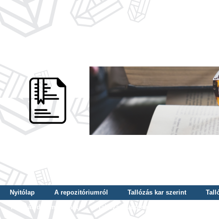
Nyitólap
A repozitóriumról
Tallózás kar szerint
Tall
Tallózás dátum szerint
Tallózás tudományterület szerint