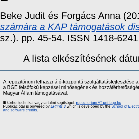
Beke Judit
és
Forgács Anna
(20
számára a KAP támogatások disz
sz.). pp. 45-54. ISSN 1418-6241
A lista elkészítésének dá
A repozitórium felhasználó-központú szolgáltatásfejlesztés
a BGE felsőfokú képzései minőségének és hozzáférhetőségének
Magyar Állam támogatásával.
Itt kérhet technikai vagy tartalmi segítséget:
repozitorium AT uni-bge.hu
Publikációtár is powered by
EPrints 3
which is developed by the
School of Elect
and software credits
.