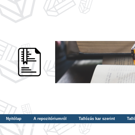
Nyitólap
A repozitóriumról
Tallózás kar szerint
Tall
Tallózás dátum szerint
Tallózás tudományterület szerint