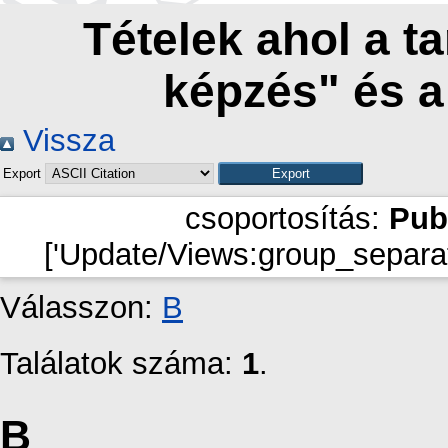
Tételek ahol a t
képzés" és 
Vissza
Export
csoportosítás:
Pub
['Update/Views:group_separat
Válasszon:
B
Találatok száma:
1
.
B