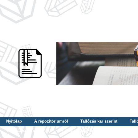
Nyitólap
A repozitóriumról
Tallózás kar szerint
Tall
Tallózás dátum szerint
Tallózás tudományterület szerint