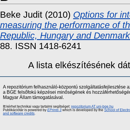
Beke Judit
(2010)
Options for i
measuring the performance of the
Republic, Hungary and Denmark
88. ISSN 1418-6241
A lista elkészítésének d
A repozitórium felhasználó-központú szolgáltatásfejlesztés
a BGE felsőfokú képzései minőségének és hozzáférhetőségének
Magyar Állam támogatásával.
Itt kérhet technikai vagy tartalmi segítséget:
repozitorium AT uni-bge.hu
Publikációtár is powered by
EPrints 3
which is developed by the
School of Elect
and software credits
.