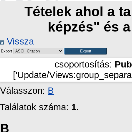
Tételek ahol a t
képzés" és 
Vissza
Export
csoportosítás:
Pub
['Update/Views:group_separat
Válasszon:
B
Találatok száma:
1
.
B