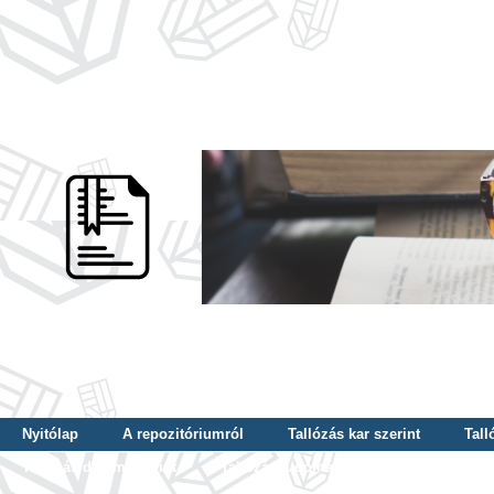
Nyitólap
A repozitóriumról
Tallózás kar szerint
Tall
Tallózás dátum szerint
Tallózás tudományterület szerint