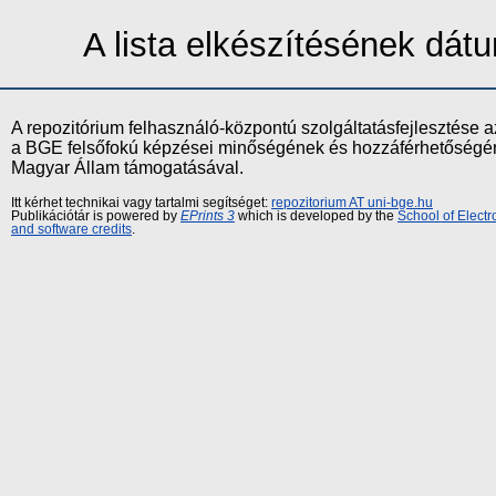
A lista elkészítésének dá
A repozitórium felhasználó-központú szolgáltatásfejlesztés
a BGE felsőfokú képzései minőségének és hozzáférhetőségének
Magyar Állam támogatásával.
Itt kérhet technikai vagy tartalmi segítséget:
repozitorium AT uni-bge.hu
Publikációtár is powered by
EPrints 3
which is developed by the
School of Elect
and software credits
.