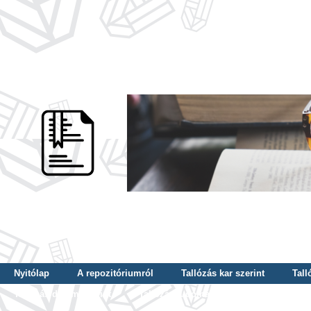
Nyitólap
A repozitóriumról
Tallózás kar szerint
Tall
Tallózás dátum szerint
Tallózás tudományterület szerint