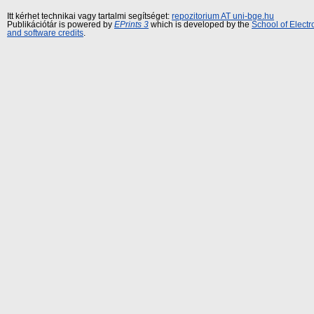
Itt kérhet technikai vagy tartalmi segítséget:
repozitorium AT uni-bge.hu
Publikációtár is powered by
EPrints 3
which is developed by the
School of Elect
and software credits
.