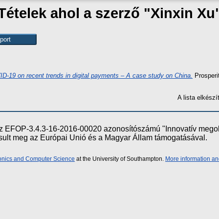
Tételek ahol a szerző "
Xinxin Xu
D-19 on recent trends in digital payments – A case study on China.
Prosperit
A lista elkés
e az EFOP-3.4.3-16-2016-00020 azonosítószámú "Innovatív meg
ósult meg az Európai Unió és a Magyar Állam támogatásával.
ronics and Computer Science
at the University of Southampton.
More information an