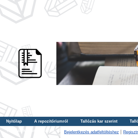
Nyitólap
A repozitóriumról
Tallózás kar szerint
Tall
Tallózás kulcsszó szerint
Bejelentkezés adatfeltöltéshez
Regisztr