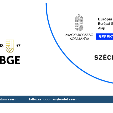
átum szerint
Tallózás tudományterület szerint