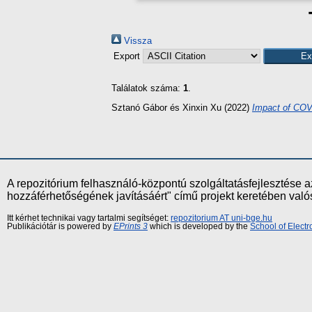
Vissza
Export
Találatok száma:
1
.
Sztanó Gábor
és
Xinxin Xu
(2022)
Impact of COVI
A repozitórium felhasználó-központú szolgáltatásfejlesztés
hozzáférhetőségének javításáért" című projekt keretében val
Itt kérhet technikai vagy tartalmi segítséget:
repozitorium AT uni-bge.hu
Publikációtár is powered by
EPrints 3
which is developed by the
School of Elect