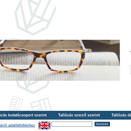
ózás kutatócsoport szerint
Tallózás szerző szerint
Tallózás d
áció adatfeltöltéshez