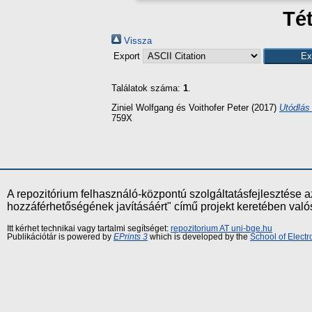
Tét
Vissza
Export
Találatok száma:
1
.
Ziniel Wolfgang
és
Voithofer Peter
(2017)
Utódlás
759X
A repozitórium felhasználó-központú szolgáltatásfejlesztés
hozzáférhetőségének javításáért" című projekt keretében val
Itt kérhet technikai vagy tartalmi segítséget:
repozitorium AT uni-bge.hu
Publikációtár is powered by
EPrints 3
which is developed by the
School of Elect