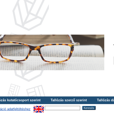
ózás kutatócsoport szerint
Tallózás szerző szerint
Tallózás d
áció adatfeltöltéshez