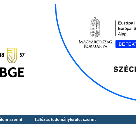
átum szerint
Tallózás tudományterület szerint