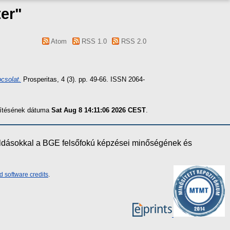
ter
"
Atom
RSS 1.0
RSS 2.0
csolat.
Prosperitas, 4 (3). pp. 49-66. ISSN 2064-
szítésének dátuma
Sat Aug 8 14:11:06 2026 CEST
.
oldásokkal a BGE felsőfokú képzései minőségének és
d software credits
.