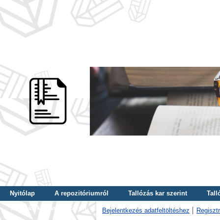
Nyitólap
A repozitóriumról
Tallózás kar szerint
Tall
Tallózás kulcsszó szerint
Bejelentkezés adatfeltöltéshez
Regisztr