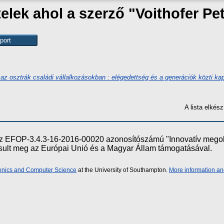
elek ahol a szerző "
Voithofer Pe
 az osztrák családi vállalkozásokban : elégedettség és a generációk közti kap
A lista elké
e az EFOP-3.4.3-16-2016-00020 azonosítószámú "Innovatív meg
ósult meg az Európai Unió és a Magyar Állam támogatásával.
ronics and Computer Science
at the University of Southampton.
More information an